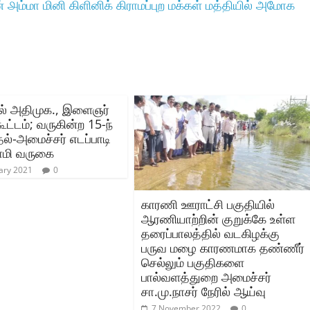
்‌ ௮ம்மா மினி கிளினிக்‌ கிராமப்புற மக்கள்‌ மத்தியில்‌ அமோக
ல் அதிமுக., இளைஞர்
ட்டம்; வருகின்ற 15-ந்
ல்-அமைச்சர் எடப்பாடி
ாமி வருகை
ary 2021
0
காரணி ஊராட்சி பகுதியில்
ஆரணியாற்றின் குறுக்கே உள்ள
தரைப்பாலத்தில் வடகிழக்கு
பருவ மழை காரணமாக தண்ணீர்
செல்லும் பகுதிகளை
பால்வளத்துறை அமைச்சர்
சா.மு.நாசர் நேரில் ஆய்வு
7 November 2022
0