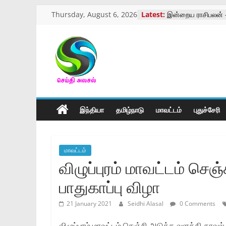
Skip
Thursday, August 6, 2026
Latest:
இன்றைய ராசிபலன் 
to
தோப்பு வெங்கடாசலம்
வாரத்தில் முடிவு
content
பெண் மீது தாக்குதல்
ஆய்வாளர் மீது புகார்
செய்திஅலசல்
கோவையில் ஏஐ தொழி
உருவாகிய கல்லூரி
கோவை நவ இந்தியா 
l
நடைபெற்ற விழா
இந்தியா
தமிழ்நாடு
மாவட்டம்
புதுச்சேரி
Seidhialasal
Tamil
மாவட்டம்
Online
விழுப்புரம் மாவட்டம் செ
NewsPaper
பாதுகாப்பு விழா
21 January 2021
Seidhi Alasal
0 Comments
விழுப்புரம் மாவட்டம் செஞ்சி அடுத்த வளத்தி காவ