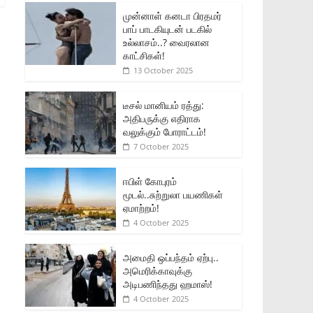
முன்னாள் கனடா பிரதமர்
பாப் பாடகியுடன் படகில்
உல்லாசம்..? வைரலான
காட்சிகள்!
13 October 2025
டீசல் மானியம் ரத்து:
அதிபருக்கு எதிராக
வலுக்கும் போராட்டம்!
7 October 2025
ஈபிள் கோபுரம்
மூடல்..சுற்றுலா பயணிகள்
ஏமாற்றம்!
4 October 2025
அமைதி ஒப்பந்தம் ஏற்பு..
அமெரிக்காவுக்கு
அடிபணிந்தது ஹமாஸ்!
4 October 2025