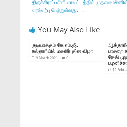
திருச்சிராப்பள்ளி மாவட்டத்தில்‌ முதலமைச்சரின
வரவேற்பு பெற்றுள்ளது.
→
You May Also Like
குடியாத்தம் கே.எம்.ஜி.
ஆத்தூரி
கல்லூரியில் மகளிர் தின விழா
பாசறை கூ
தேதி முத
9 March 2021
0
பழனிச்ச
12 Febru