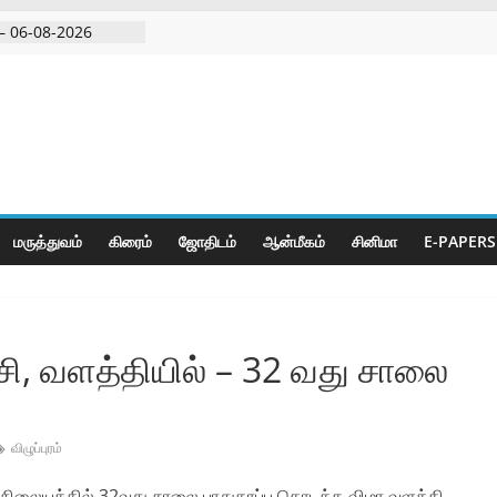
– 06-08-2026
 அதிரடி பேட்டிஒரு
குற்றவாளி, சார்பு
ல்நுட்பத்துடன்
பகுதியில்
மருத்துவம்
கிரைம்
ஜோ‌திட‌ம்
ஆன்மீகம்
சினிமா
E-PAPERS
ஞ்சி, வளத்தியில் – 32 வது சாலை
விழுப்புரம்
ல் நிலையத்தில் 32வது சாலை பாதுகாப்பு தொடக்க விழா வளத்தி