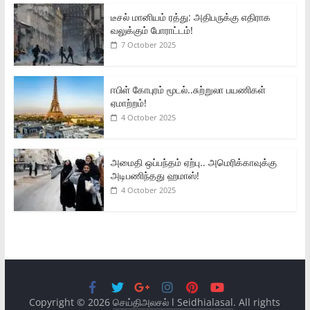
டீசல் மானியம் ரத்து: அதிபருக்கு எதிராக
வலுக்கும் போராட்டம்!
7 October 2025
ஈபிள் கோபுரம் மூடல்..சுற்றுலா பயணிகள்
ஏமாற்றம்!
4 October 2025
அமைதி ஒப்பந்தம் ஏற்பு.. அமெரிக்காவுக்கு
அடிபணிந்தது ஹமாஸ்!
4 October 2025
Copyright © 2026
செய்திஅலசல் l Seidhialasal
. All rights