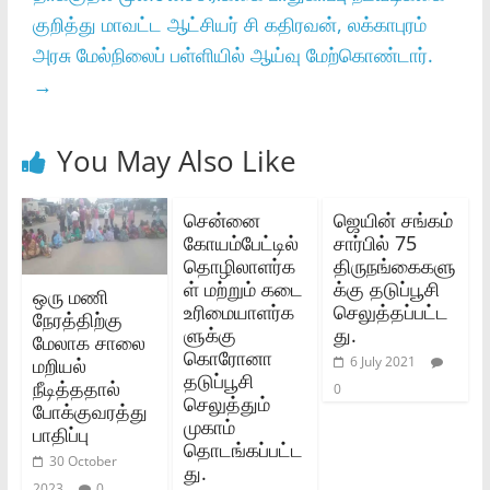
குறித்து மாவட்ட ஆட்சியர் சி கதிரவன், லக்காபுரம்
அரசு மேல்நிலைப் பள்ளியில் ஆய்வு மேற்கொண்டார்.
→
You May Also Like
சென்னை
ஜெயின் சங்கம்
கோயம்பேட்டில்
சார்பில் 75
தொழிலாளர்க
திருநங்கைகளு
ள் மற்றும் கடை
க்கு தடுப்பூசி
ஒரு மணி
உரிமையாளர்க
செலுத்தப்பட்ட
நேரத்திற்கு
ளுக்கு
து.
மேலாக சாலை
கொரோனா
மறியல்
6 July 2021
தடுப்பூசி
நீடித்ததால்
0
செலுத்தும்
போக்குவரத்து
முகாம்
பாதிப்பு
தொடங்கப்பட்ட
30 October
து.
2023
0