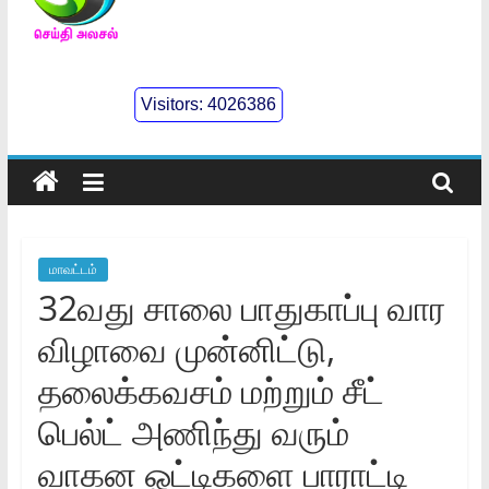
செய்திஅலசல்
l
Visitors:
4026386
Seidhialasal
Tamil
Online
NewsPaper
மாவட்டம்
32வது சாலை பாதுகாப்பு வார
விழாவை முன்னிட்டு,
தலைக்கவசம் மற்றும் சீட்
பெல்ட் அணிந்து வரும்
வாகன ஓட்டிகளை பாராட்டி