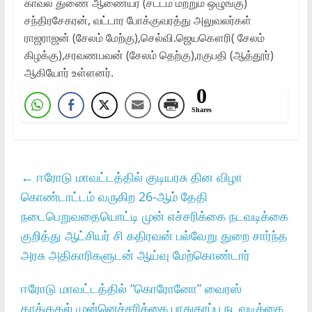
காவல் துணை ஆணையர் (சட்டம் மற்றும் ஒழுங்கு)
சந்திரசேகரன், வட்டார போக்குவரத்து அலுவலர்கள்
ராஜராஜன் (சேலம் மேற்கு),செல்வி.ஜெயகௌரி( சேலம்
கிழக்கு),சரவணபவன் (சேலம் தெற்கு),ரகுபதி (ஆத்தூர்)
ஆகியோர் உள்ளனர்.
0
Shares
←
ஈரோடு மாவட்டத்தில் குடியரசு தின விழா
கொண்டாட்டம் வருகிற 26-ஆம் தேதி
நடைபெறுவதையொட்டி முன் எச்சரிக்கை நடவடிக்கை
குறித்து ஆட்சியர் சி கதிரவன் பல்வேறு துறை சார்ந்த
அரசு அதிகாரிகளுடன் ஆய்வு மேற்கொண்டார்
ஈரோடு மாவட்டத்தில் “கொரோனோ” வைரஸ்
தாக்குதல் முன்னெச்சரிக்கை பாதுகாப்பு நடவடிக்கை