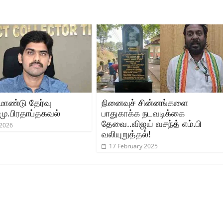
ாண்டு தேர்வு
நினைவுச் சின்னங்களை
மு.பிரதாப்தகவல்
பாதுகாக்க நடவடிக்கை
தேவை..விஜய் வசந்த் எம்.பி
 2026
வலியுறுத்தல்!
17 February 2025