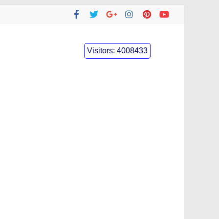
Visitors:
4008433