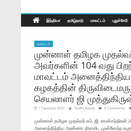
இந்தியா
தமிழ்நாடு
மாவட்டம்
புதுச்சேரி
மாவட்டம்
முன்னாள் தமிழக முதல்வர் 
அவர்களின் 104 வது பிற
மாவட்டம் அனைத்திந்தி
கழகத்தின் திருவிடைமருத
செயலாளர் ஜி முத்துகிர
17 January 2021
Seidhi Alasal
0 Comments
முன்னாள் தமிழக முதல்வர் எம். ஜி. ராமச்சந்திரன்
அனைத்திந்திய அண்ணா திராவிட முன்னேற்ற கழகத்