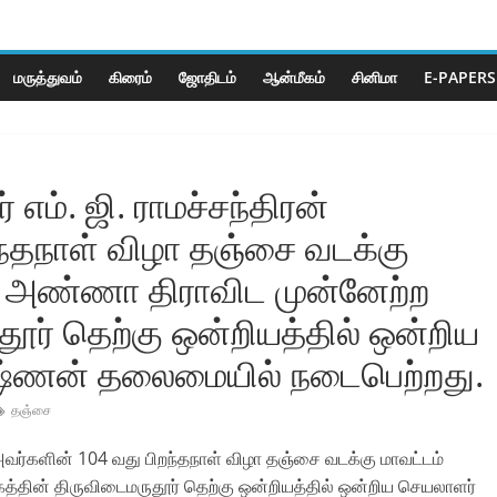
மருத்துவம்
கிரைம்
ஜோ‌திட‌ம்
ஆன்மீகம்
சினிமா
E-PAPERS
எம். ஜி. ராமச்சந்திரன்
ந்தநாள் விழா தஞ்சை வடக்கு
ய அண்ணா திராவிட முன்னேற்ற
ூர் தெற்கு ஒன்றியத்தில் ஒன்றிய
ுஷ்ணன் தலைமையில் நடைபெற்றது.
தஞ்சை
 அவர்களின் 104 வது பிறந்தநாள் விழா தஞ்சை வடக்கு மாவட்டம்
தின் திருவிடைமருதூர் தெற்கு ஒன்றியத்தில் ஒன்றிய செயலாளர்