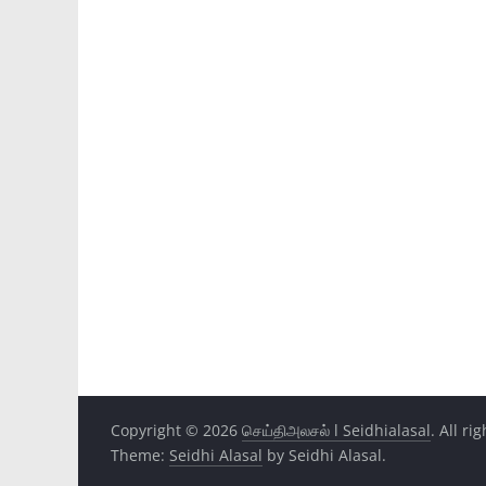
Copyright © 2026
செய்திஅலசல் l Seidhialasal
. All ri
Theme:
Seidhi Alasal
by Seidhi Alasal.