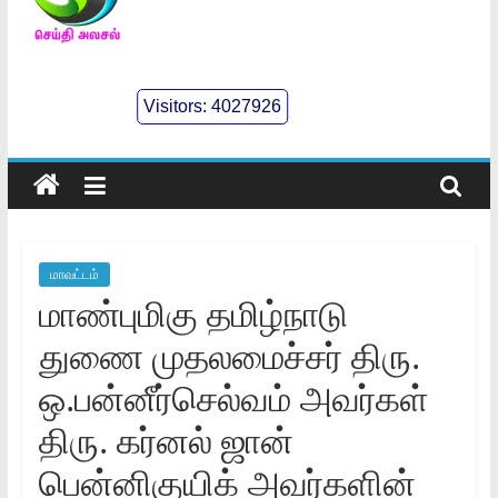
செய்திஅலசல்
l
Visitors:
4027926
Seidhialasal
Tamil
Online
NewsPaper
மாவட்டம்
மாண்புமிகு தமிழ்நாடு
துணை முதலமைச்சர்‌ திரு.
ஒ.பன்னீர்செல்வம்‌ அவர்கள்‌
திரு. கர்னல்‌ ஜான்‌
பென்னிகுயிக்‌ அவர்களின்‌