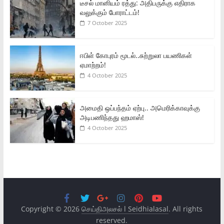
டீசல் மானியம் ரத்து: அதிபருக்கு எதிராக
வலுக்கும் போராட்டம்!
7 October 2025
ஈபிள் கோபுரம் மூடல்..சுற்றுலா பயணிகள்
ஏமாற்றம்!
4 October 2025
அமைதி ஒப்பந்தம் ஏற்பு.. அமெரிக்காவுக்கு
அடிபணிந்தது ஹமாஸ்!
4 October 2025
Copyright © 2026
செய்திஅலசல் l Seidhialasal
. All rights
reserved.