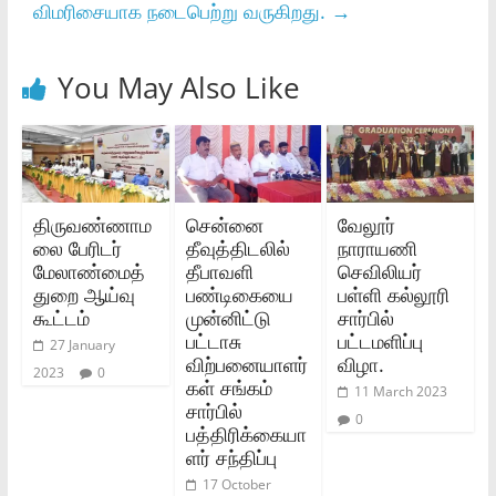
விமரிசையாக நடைபெற்று வருகிறது.
→
You May Also Like
திருவண்ணாம
சென்னை
வேலூர்
லை பேரிடர்
தீவுத்திடலில்
நாராயணி
மேலாண்மைத்
தீபாவளி
செவிலியர்
துறை ஆய்வு
பண்டிகையை
பள்ளி கல்லூரி
கூட்டம்
முன்னிட்டு
சார்பில்
பட்டாசு
பட்டமளிப்பு
27 January
விற்பனையாளர்
விழா.
2023
0
கள் சங்கம்
11 March 2023
சார்பில்
0
பத்திரிக்கையா
ளர் சந்திப்பு
17 October