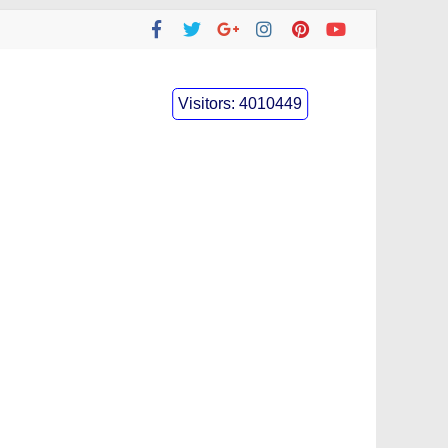
Visitors:
4010449