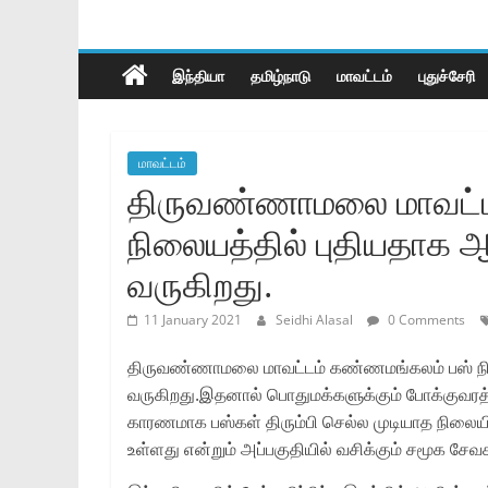
இந்தியா
தமிழ்நாடு
மாவட்டம்
புதுச்சேரி
மாவட்டம்
திருவண்ணாமலை மாவட்ட
நிலையத்தில் புதியதாக ஆவி
வருகிறது.
11 January 2021
Seidhi Alasal
0 Comments
திருவண்ணாமலை மாவட்டம் கண்ணமங்கலம் பஸ் நிலைய
வருகிறது.இதனால் பொதுமக்களுக்கும் போக்குவரத்
காரணமாக பஸ்கள் திரும்பி செல்ல முடியாத நிலையில்
உள்ளது என்றும் அப்பகுதியில் வசிக்கும் சமூக சேவக