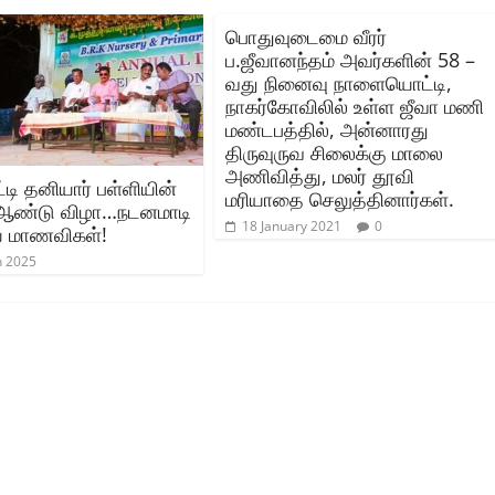
பொதுவுடைமை வீரர்‌
ப.ஜீவானந்தம்‌ அவர்களின்‌ 58 –
வது நினைவு நாளையொட்டி,
நாகர்கோவிலில்‌ உள்ள ஜீவா மணி
மண்டபத்தில்‌, அன்னாரது
திருவுருவ சிலைக்கு மாலை
அணிவித்து, மலர்‌ தூவி
டி தனியார் பள்ளியின்
மரியாதை செலுத்தினார்கள்‌.
 ஆண்டு விழா…நடனமாடி
18 January 2021
0
ய மாணவிகள்!
h 2025