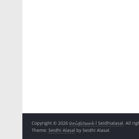
Copyright © 2026
செய்திஅலசல் l Seidhialasal
. All ri
Theme:
Seidhi Alasal
by Seidhi Alasal.