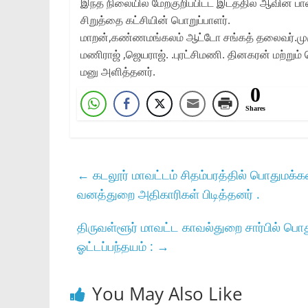
இந்த நிலையில் மேற்குறிப்பிட்ட இடத்தில் ஆவின
சிறுத்தை கட்சியின் பொறுப்பாளர்.
மாறன்,கண்ணமங்கலம் ஆட்டோ சங்கத் தலைவர்‌.முர
மணிராஜ் ,ஜெயராஜ். .புரட்சிமணி. தினகரன் மற்ற
மனு அளித்தனர்.
0
Shares
←
கடலூர் மாவட்டம் சிதம்பரத்தில் பொதுமக்
வனத்துறை அதிகாரிகள் பிடித்தனர் .
திருவள்ளூர் மாவட்ட காவல்துறை சார்பில் பொ
ஓட்டப்பந்தயம் :
→
You May Also Like