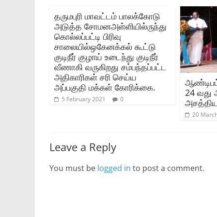
தருமபுரி மாவட்டம் பாலக்கோடு
அடுத்த சோமனஅள்ளியில்ருந்து
கொல்லப்பட்டி பிரிவு
சாலையில்ஒகேனக்கல் கூட்டு
குடிநீர் குழாய் உடைந்து குடிநீர்
வீணாகி வருகிறது சம்பந்தப்பட்ட
அதிகாரிகள் சரி செய்ய
ஆண்டிபட்
அப்பகுதி மக்கள் கோரிக்கை.
24 வது
5 February 2021
0
அசத்தி
20 Marc
Leave a Reply
You must be
logged in
to post a comment.