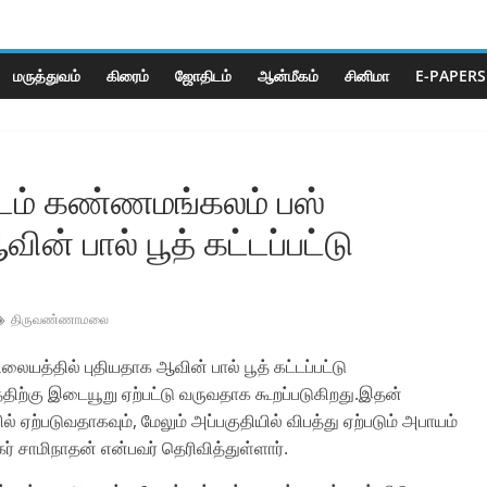
மருத்துவம்
கிரைம்
ஜோ‌திட‌ம்
ஆன்மீகம்
சினிமா
E-PAPERS
ம் கண்ணமங்கலம் பஸ்
ன் பால் பூத் கட்டப்பட்டு
திருவண்ணாமலை
த்தில் புதியதாக ஆவின் பால் பூத் கட்டப்பட்டு
திற்கு இடையூறு ஏற்பட்டு வருவதாக கூறப்படுகிறது.இதன்
 ஏற்படுவதாகவும், மேலும் அப்பகுதியில் விபத்து ஏற்படும் அபாயம்
ர் சாமிநாதன் என்பவர் தெரிவித்துள்ளார்.