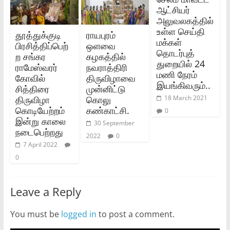
ஆட்சியர்
அலுவலகத்தில்
உள்ள செய்தி
தூத்துக்குடி
ராயபுரம்
மக்கள்
பிரசித்திப்பெற்
ஒளவை
தொடர்புத்
ற சங்கர
கழகத்தில்
துறையில் 24
ராமேஸ்வரர்
நவராத்திரி
மணி நேரம்
கோவில்
திருவிழாவை
இயங்கிவரும்..
சித்திரை
முன்னிட்டு
திருவிழா
கொலு
18 March 2021
கொடியேற்றம்
கண்காட்சி.
0
இன்று காலை
30 September
நடைபெற்றது
2022
0
7 April 2022
0
Leave a Reply
You must be
logged in
to post a comment.