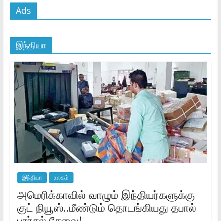
Ads
இந்தியா
இந்தியா
உலகம்
அமெரிக்காவில் வாழும் இந்தியர்களுக்கு
குட் நியூஸ்..மீண்டும் தொடங்கியது தபால்
பார்சல் சேவை!