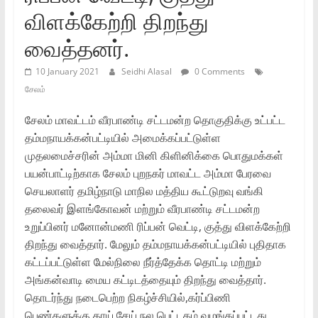
விளக்கேற்றி திறந்து
வைத்தனர்.
10 January 2021
Seidhi Alasal
0 Comments
சேலம்
சேலம் மாவட்டம் வீரபாண்டி சட்டமன்ற தொகுதிக்கு உட்பட்ட
தம்மநாயக்கன்பட்டியில் அமைக்கப்பட்டுள்ள
முதலமைச்சரின் அம்மா மினி கிளினிக்கை பொதுமக்கள்
பயன்பாட்டிற்காக சேலம் புறநகர் மாவட்ட அம்மா பேரவை
செயலாளர் தமிழ்நாடு மாநில மத்திய கூட்டுறவு வங்கி
தலைவர் இளங்கோவன் மற்றும் வீரபாண்டி சட்டமன்ற
உறுப்பினர் மனோன்மணி ரிப்பன் வெட்டி, குத்து விளக்கேற்றி
திறந்து வைத்தார். மேலும் தம்மநாயக்கன்பட்டியில் புதிதாக
கட்டப்பட்டுள்ள மேல்நிலை நீர்த்தேக்க தொட்டி மற்றும்
அங்கன்வாடி மைய கட்டிடத்தையும் திறந்து வைத்தார்.
தொடர்ந்து நடைபெற்ற நிகழ்ச்சியில்,கர்ப்பிணி
பெண்களுக்கு தாய் சேய் நல பெட்டகம் வழங்கப்பட்டது.