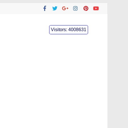
Visitors:
4008631