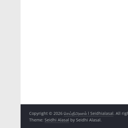
Copyright © 2026
செய்திஅலசல் l Seidhialasal
. All ri
Theme:
Seidhi Alasal
by Seidhi Alasal.