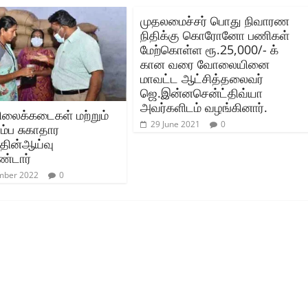
முதலமைச்சர் பொது நிவாரண
நிதிக்கு கொரோனோ பணிகள்
மேற்கொள்ள ரூ.25,000/- க்
கான வரை வோலையினை
மாவட்ட ஆட்சித்தலைவர்
ஜெ.இன்னசென்ட்திவ்யா
அவர்களிடம் வழங்கினார்.
ிலைக்கடைகள் மற்றும்
29 June 2021
0
ம்ப சுகாதார
தின்ஆய்வு
்டார்
mber 2022
0