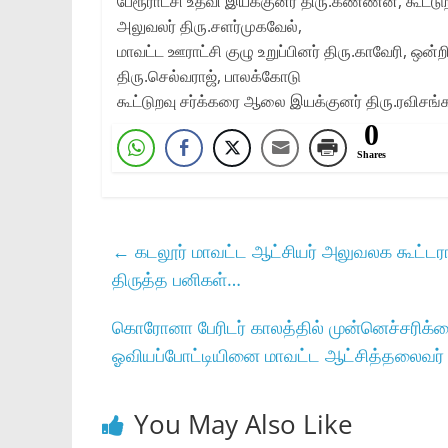
பேரூராட்சி உதவி இயக்குனர்‌ திரு.கண்ணன்‌, கூட்
அலுவலர்‌ திரு.சளர்முகவேல்‌,
மாவட்ட ஊராட்சி குழு உறுப்பினர்‌ திரு.காவேரி, ஒ
திரு.செல்வராஜ்‌, பாலக்கோடு
கூட்டுறவு சர்க்கரை ஆலை இயக்குனர்‌ திரு.ரவிசங்கர
0
Shares
←
கடலூர்‌ மாவட்ட ஆட்சியர்‌ அலுவலக கூட்டரங்க
திருத்த பனிகள்‌…
கொரோனா பேரிடர்‌ காலத்தில்‌ முன்னெச்சரிக்கைய
ஓவியப்போட்டியினை மாவட்ட ஆட்சித்தலைவர்‌ தி
You May Also Like