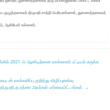
டுறவு ஒன்றிய துணைத்தலைவர்‌ திரு.பொன்னுவேல்‌, மாவட்ட கல்வி
ன்றிய குழுத்தலைவர்‌ திருமதி.சாந்தி பெரியண்ணன்‌, துணைத்தலைவர்‌
்‌, ஆகியோர்‌ உள்ளனர்‌.
ில்‌ 2021 -ம்‌ ஆண்டிற்கான வாக்காளர்‌ பட்டியல்‌ சுருக்க
ுடன்‌ வாக்களிப்பு குறித்து விழிப்புணர்வு
ருமதி.த.ரத்னா அவர்கள்‌ பார்வையிட்டார்கள்‌.
→