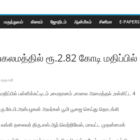
மருத்துவம்
கிரைம்
ஜோ‌திட‌ம்
ஆன்மீகம்
சினிமா
E-PAPERS
்கலமத்தில்‌ ரூ.2.82 கோடி மதிப்பில்‌
தருமபுரி
 மதிப்பில்‌ பள்ளிக்கட்டிடம்‌ ,மைதானம்‌ ,சாலை அமைத்தல்‌ ,உள்ளிட்ட 4
ிரு.கே.பி.அன்பழகன்‌ அவர்கள்‌ பூமி பூஜை செய்து தொடங்கி
ு வங்கி தலைவர்‌ திரு.எஸ்‌.ஆர்‌.வெற்றிவேல்‌, மாவட்ட முதன்மைக்‌