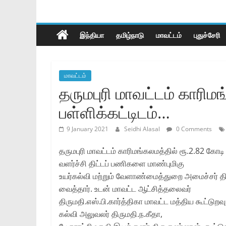
இந்தியா
தமிழ்நாடு
மாவட்டம்
புதுச்சேரி
மாவட்டம்
தருமபுரி மாவட்டம்‌ காரிமங
பள்ளிக்கட்டிடம்…
9 January 2021
Seidhi Alasal
0 Comments
தருமபுரி மாவட்டம்‌ காரிமங்கலமத்தில்‌ ரூ.2.82 கோடி
வளர்ச்சி திட்டப்‌ பணிகளை மாண்புமிகு
உயர்கல்வி மற்றும்‌ வேளாண்மைத்துறை அமைச்சர்‌ த
வைத்தார்‌. உடன்‌ மாவட்ட ஆட்சித்தலைவர்‌
திருமதி.எஸ்‌.பி.கார்த்திகா மாவட்ட மத்திய கூட்டுறவ
கல்வி அலுவலர்‌ திருமதி.ந.கீதா,