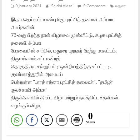
9 January 2021
Seidhi Alasal
0 Comments
மதுரை
இதய தெய்வம்‌ மாண்புமிகு புரட்சித் தலைவி அம்ம௱
அவர்களின்‌
73-வது பிறந்த நாள்‌ விழாவை முன்னிட்டு, கழக புரட்சித்‌
தலைவி அம்மா
பேரவையின்‌ சார்பில்‌, மதுரை புறநகர்‌ மேற்கு மாவட்டம்‌,
திருமங்கலம்‌ சட்டமன்றத்‌
தொகுதி, டி. கல்லுப்பட்டி ஒன்றியத்திற்கு உட்பட்ட டி.
குண்ணத்தூரில்‌ அமையப்‌
பெற்றுள்ள “பாரத்‌ ரத்னா புரட்சித்‌ தலைவா்”‌‌, “தமிழர்‌
குலச்சாமி அம்மா”‌
திருக்கோவில்‌ திறப்பு விழா மற்றும்‌ நலத்திட்ட உதவிகள்‌
வழங்கும்‌ விழா,
0
Shares