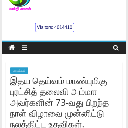
செய்திஅலசல்
l
Visitors:
4014410
Seidhialasal
Tamil
Online
NewsPaper
மாவட்டம்
இதய தெய்வம்‌ மாண்புமிகு
புரட்சித் தலைவி அம்ம௱
அவர்களின்‌ 73-வது பிறந்த
நாள்‌ விழாவை முன்னிட்டு
நலத்திட்ட உதவிகள்.