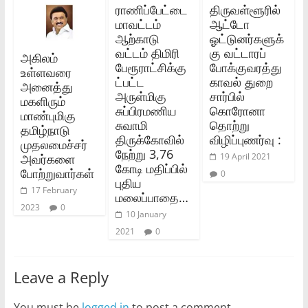
ராணிப்பேட்டை
திருவள்ளூரில்
மாவட்டம்
ஆட்டோ
ஆற்காடு
ஓட்டுனர்களுக்
வட்டம் திமிரி
கு வட்டாரப்
அகிலம்
பேரூராட்சிக்கு
போக்குவரத்து
உள்ளவரை
ட்பட்ட
காவல் துறை
அனைத்து
அருள்மிகு
சார்பில்
மகளிரும்
சுப்பிரமணிய
கொரோனா
மாண்புமிகு
சுவாமி
தொற்று
தமிழ்நாடு
திருக்கோவில்
விழிப்புணர்வு :
முதலமைச்சர்
நேற்று 3,76
அவர்களை
19 April 2021
கோடி மதிப்பில்
போற்றுவார்கள்
0
புதிய
17 February
மலைப்பாதை…
2023
0
10 January
2021
0
Leave a Reply
You must be
logged in
to post a comment.