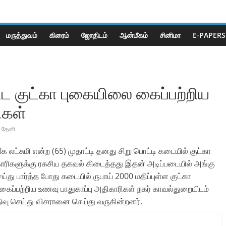
மருத்துவம்
கிரைம்
ஜோ‌திட‌ம்
ஆன்மீகம்
சினிமா
E-PAPERS
்ட குட்கா புகையிலை கைப்பற்றிய
ிகள்
தேனி
 லட்சுமி என்ற (65) முதாட்டி தனது சிறு பொட்டி கடையில் குட்கா
ாரிகளுக்கு ரகசிய தகவல் கிடைத்தது இதன் அடிப்படையில் அங்கு
ு பார்த்த போது கடையில் ருபாய் 2000 மதிப்புள்ள குட்கா
ைப்பற்றிய உணவு பாதுகாப்பு அதிகாரிகள் நகர் காவல்துறையிடம்
திவு செய்து விசரானை செய்து வருகின்றனர்.