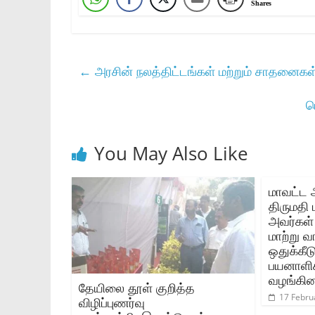
Shares
←
அரசின் நலத்திட்டங்கள் மற்றும் சாதனைகள
ப
You May Also Like
மாவட்ட 
திருமதி 
அவர்கள்‌
மாற்று வா
ஒதுக்கீட
பயனாள
வழங்கினா
தேயிலை தூள் குறித்த
17 Febru
விழிப்புணர்வு