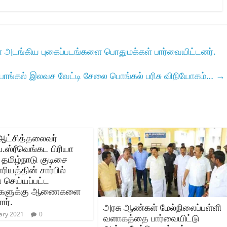
் அடங்கிய புகைப்படங்களை பொதுமக்கள் பார்வையிட்டனர்.
ொங்கல் இலவச வேட்டி சேலை பொங்கல் பரிசு விநியோகம்…
→
ஆட்சித்தலைவர்‌
ப.ஸ்ரீவெங்கட பிரியா
 தமிழ்நாடு குடிசை
ரியத்தின்‌ சார்பில்‌
ு செய்யப்பட்ட
ிகளுக்கு ஆணைகளை
ர்‌.
அரசு ஆண்கள் மேல்நிலைப்பள்ளி
ary 2021
0
வளாகத்தை பார்வையிட்டு