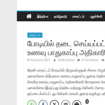
இந்தியா
தமிழ்நாடு
மாவட்டம்
புதுச்சேரி
மாவட்டம்
போடியில் தடை செய்யப்பட
உணவு பாதுகாப்பு அதிகார
8 January 2021
Seidhi Alasal
0 Comments
தேனி மாவட்டம் போடியில் திருவள்ளுவர் சிலை அருகே
புகையிலை விற்பதாக உணவு பாதுகாப்பு துறை அதிக
சென்ற உணவு பாதுகாப்பு அதிகாரிகள் சோதனை செய்த
புகையிலை இருப்பது தெரிய வந்தது பின்னர் அதை க
ஒப்படைக்கப்பட்டது பின்னர் காவல் துறை வழக்கு ப
0