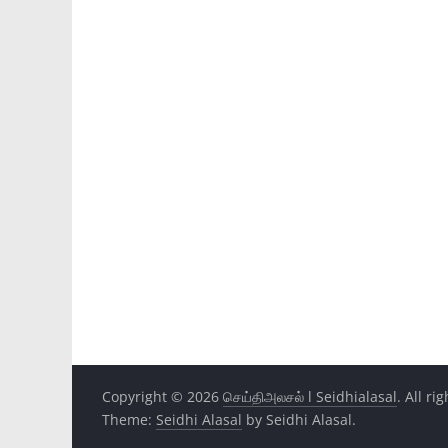
Copyright © 2026
செய்திஅலசல் l Seidhialasal
. All ri
Theme:
Seidhi Alasal
by Seidhi Alasal.