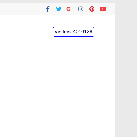
Visitors:
4010128