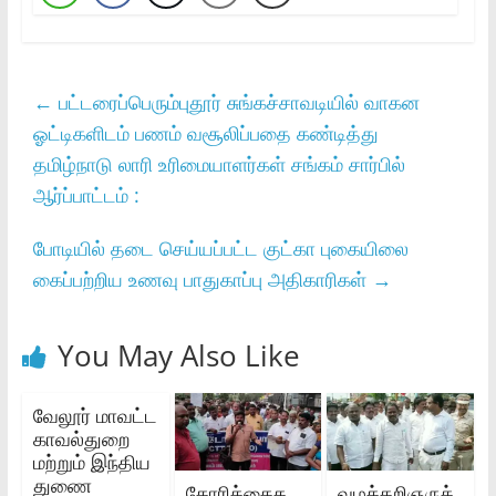
←
பட்டரைப்பெரும்புதூர் சுங்கச்சாவடியில் வாகன
ஓட்டிகளிடம் பணம் வசூலிப்பதை கண்டித்து
தமிழ்நாடு லாரி உரிமையாளர்கள் சங்கம் சார்பில்
ஆர்ப்பாட்டம் :
போடியில் தடை செய்யப்பட்ட குட்கா புகையிலை
கைப்பற்றிய உணவு பாதுகாப்பு அதிகாரிகள்
→
You May Also Like
வேலூர் மாவட்ட
காவல்துறை
மற்றும் இந்திய
துணை
கோரிக்கைக
வழக்கறிஞருக்