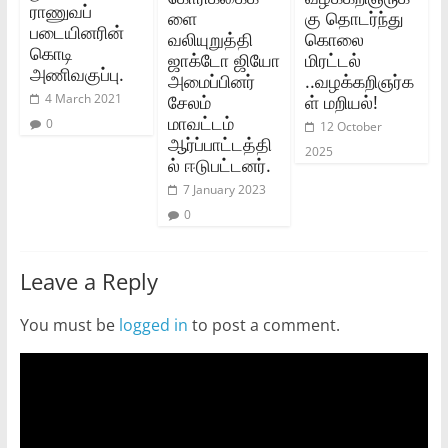
ராணுவப்
ளை
கு தொடர்ந்து
படையினரின்
வலியுறுத்தி
கொலை
கொடி
ஜாக்டோ ஜியோ
மிரட்டல்
அணிவகுப்பு.
அமைப்பினர்
..வழக்கறிஞர்க
சேலம்
ள் மறியல்!
4 March 2021
மாவட்டம்
0
12 October
ஆர்ப்பாட்டத்தி
2025
ல் ஈடுபட்டனர்.
7 January 2023
0
Leave a Reply
You must be
logged in
to post a comment.