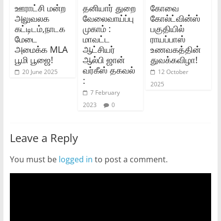
ஊராட்சி மன்ற
தனியார் துறை
கோவை
அலுவலக
வேலைவாய்ப்பு
கோல்ட்வின்ஸ்
கட்டிடம்,நாடக
முகாம் :
பகுதியில்
மேடை
மாவட்ட
ராயப்பாஸ்
அமைக்க MLA
ஆட்சியர்
உணவகத்தின்
பூமி பூஜை!
ஆல்பி ஜான்
துவக்கவிழா!
வர்கீஸ் தகவல்
20 June 2025
12 October
:
2025
7 February
2023
0
Leave a Reply
You must be
logged in
to post a comment.