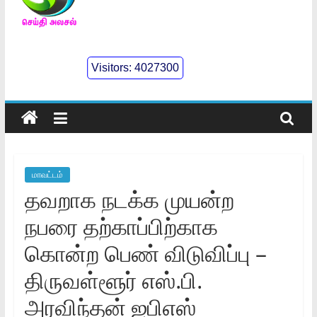
செய்திஅலசல்
l
Visitors:
4027300
Seidhialasal
Tamil
Online
NewsPaper
மாவட்டம்
தவறாக நடக்க முயன்ற
நபரை தற்காப்பிற்காக
கொன்ற பெண் விடுவிப்பு –
திருவள்ளூர் எஸ்.பி.
அரவிந்தன் ஐபிஎஸ்