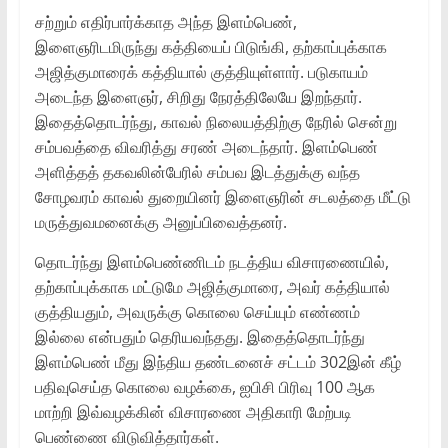
சற்றும் எதிர்பார்க்காத அந்த இளம்பெண்,
இளைஞரிடமிருந்து கத்தியைப் பிடுங்கி, தற்காப்புக்காக
அஜித்குமாரைக் கத்தியால் குத்தியுள்ளார். படுகாயம்
அடைந்த இளைஞர், சிறிது நேரத்திலேயே இறந்தார்.
இதைத்தொடர்ந்து, காவல் நிலையத்திற்கு நேரில் சென்று
சம்பவத்தை விவரித்து சரண் அடைந்தார். இளம்பெண்
அளித்தத் தகவலின்பேரில் சம்பவ இடத்துக்கு வந்த
சோழவரம் காவல் துறையினர் இளைஞரின் சடலத்தை மீட்டு
மருத்துவமனைக்கு அனுப்பிவைத்தனர்.
தொடர்ந்து இளம்பெண்ணிடம் நடத்திய விசாரணையில்,
தற்காப்புக்காக மட்டுமே அஜித்குமாரை, அவர் கத்தியால்
குத்தியதும், அவருக்கு கொலை செய்யும் எண்ணம்
இல்லை என்பதும் தெரியவந்தது. இதைத்தொடர்ந்து
இளம்பெண் மீது இந்திய தண்டனைச் சட்டம் 302இன் கீழ்
பதிவுசெய்த கொலை வழக்கை, ஐபிசி பிரிவு 100 ஆக
மாற்றி இவ்வழக்கின் விசாரணை அதிகாரி மேற்படி
பெண்ணை விடுவித்தார்கள்.