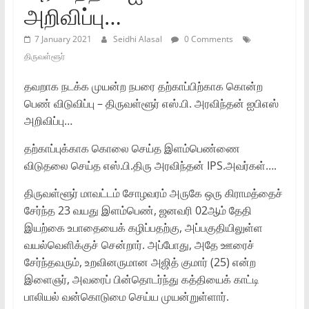
அறிவிப்பு…
7 January 2021
Seidhi Alasal
0 Comments
திருவள்ளூர்
தவறாக நடக்க முயன்ற நபரை தற்காப்பிற்காக கொன்ற
பெண் விடுவிப்பு – திருவள்ளூர் எஸ்.பி. அரவிந்தன் ஐபிஎஸ்
அறிவிப்பு…
தற்காப்புக்காக கொலை செய்த இளம்பெண்ணை
விடுதலை செய்த எஸ்.பி.திரு அரவிந்தன் IPS.அவர்கள்….
திருவள்ளூர் மாவட்டம் சோழவரம் அருகே ஒரு கிராமத்தைச்
சேர்ந்த 23 வயது இளம்பெண், ஜனவரி 02ஆம் தேதி
இயற்கை உபாதையைக் கழிப்பதற்கு, அப்பகுதியிலுள்ள
வயல்வெளிக்குச் சென்றார். அப்போது, அதே ஊரைச்
சேர்ந்தவரும், உறவினருமான அஜித் குமார் (25) என்ற
இளைஞர், அவரைப் பின்தொடர்ந்து கத்தியைக் காட்டி
பாலியல் வன்கொடுமை செய்ய முயன்றுள்ளார்.