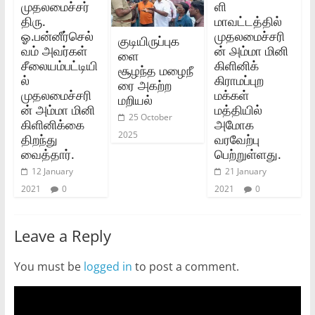
முதலமைச்சர்
ளி
திரு.
மாவட்டத்தில்‌
ஓ.பன்னீர்செல்
முதலமைச்சரி
குடியிருப்புக
வம் அவர்கள்
ன்‌ ௮ம்மா மினி
ளை
சீலையம்பட்டியி
கிளினிக்‌
சூழந்த மழைநீ
ல்
கிராமப்புற
ரை அகற்ற
முதலமைச்சரி
மக்கள்‌
மறியல்
ன் அம்மா மினி
மத்தியில்‌
25 October
கிளினிக்கை
அமோக
2025
திறந்து
வரவேற்பு
வைத்தார்.
பெற்றுள்ளது.
12 January
21 January
2021
0
2021
0
Leave a Reply
You must be
logged in
to post a comment.