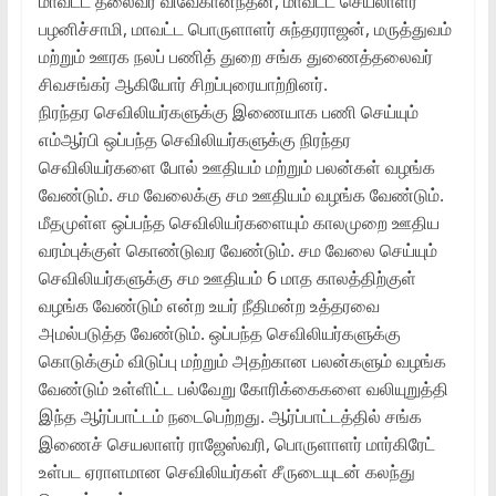
மாவட்ட தலைவர் விவேகானந்தன், மாவட்ட செயலாளர்
பழனிச்சாமி, மாவட்ட பொருளாளர் சுந்தரராஜன், மருத்துவம்
மற்றும் ஊரக நலப் பணித் துறை சங்க துணைத்தலைவர்
சிவசங்கர் ஆகியோர் சிறப்புரையாற்றினர்.
நிரந்தர செவிலியர்களுக்கு இணையாக பணி செய்யும்
எம்ஆர்பி ஒப்பந்த செவிலியர்களுக்கு நிரந்தர
செவிலியர்களை போல் ஊதியம் மற்றும் பலன்கள் வழங்க
வேண்டும். சம வேலைக்கு சம ஊதியம் வழங்க வேண்டும்.
மீதமுள்ள ஒப்பந்த செவிலியர்களையும் காலமுறை ஊதிய
வரம்புக்குள் கொண்டுவர வேண்டும். சம வேலை செய்யும்
செவிலியர்களுக்கு சம ஊதியம் 6 மாத காலத்திற்குள்
வழங்க வேண்டும் என்ற உயர் நீதிமன்ற உத்தரவை
அமல்படுத்த வேண்டும். ஒப்பந்த செவிலியர்களுக்கு
கொடுக்கும் விடுப்பு மற்றும் அதற்கான பலன்களும் வழங்க
வேண்டும் உள்ளிட்ட பல்வேறு கோரிக்கைகளை வலியுறுத்தி
இந்த ஆர்ப்பாட்டம் நடைபெற்றது. ஆர்ப்பாட்டத்தில் சங்க
இணைச் செயலாளர் ராஜேஸ்வரி, பொருளாளர் மார்கிரேட்
உள்பட ஏராளமான செவிலியர்கள் சீருடையுடன் கலந்து