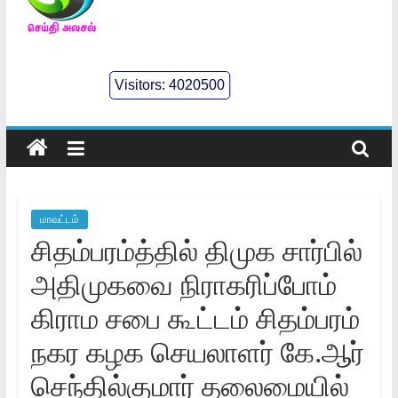
செய்திஅலசல்
l
Visitors:
4020500
Seidhialasal
Tamil
Online
NewsPaper
மாவட்டம்
சிதம்பரம்த்தில் திமுக சார்பில்
அதிமுகவை நிராகரிப்போம்
கிராம சபை கூட்டம் சிதம்பரம்
நகர கழக செயலாளர் கே.ஆர்
செந்தில்குமார் தலைமையில்