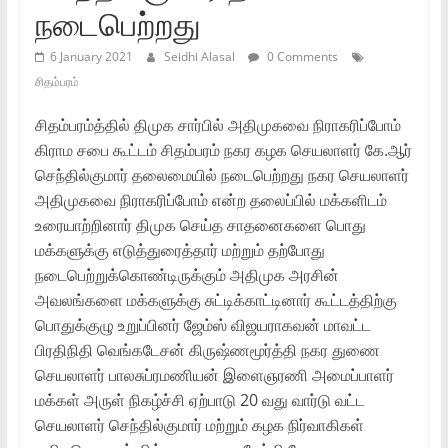
நடைபெற்றது
6 January 2021
Seidhi Alasal
0 Comments
சிதம்பரம்
சிதம்பரம்த்தில் திமுக சார்பில் அதிமுகவை நிராகரிப்போம்
கிராம சபை கூட்டம் சிதம்பரம் நகர கழக செயலாளர் கே.ஆர்
செந்தில்குமார் தலைமையில் நடைபெற்றது நகர செயலாளர்
அதிமுகவை நிராகரிப்போம் என்ற தலைப்பில் மக்களிடம்
உரையாற்றினார் திமுக செய்த சாதனைகளை பொது
மக்களுக்கு எடுத்துரைத்தார் மற்றும் தற்போது
நடைபெற்றுக்கொண்டிருக்கும் அதிமுக அரசின்
அவலங்களை மக்களுக்கு சுட்டிக்காட்டினார் கூட்டத்திற்கு
பொதுக்குழு உறுப்பினர் ஜேம்ஸ் விஜயராகவன் மாவட்ட
பிரதிநிதி வெங்கடேசன் கிருஷ்ணமூர்த்தி நகர துணை
செயலாளர் பாலசுப்ரமணியன் இளைஞரணி அமைப்பாளர்
மக்கள் அருள் நிகழ்ச்சி ஏற்பாடு 20 வது வார்டு வட்ட
செயலாளர் செந்தில்குமார் மற்றும் கழக நிர்வாகிகள்