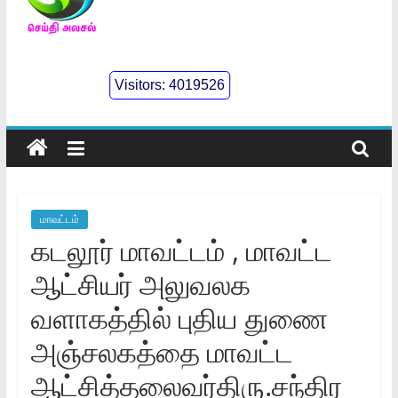
செய்திஅலசல்
l
Visitors:
4019526
Seidhialasal
Tamil
Online
NewsPaper
மாவட்டம்
கடலூர் மாவட்டம் , மாவட்ட
ஆட்சியர் அலுவலக
வளாகத்தில் புதிய துணை
அஞ்சலகத்தை மாவட்ட
ஆட்சித்தலைவர்திரு.சந்திர