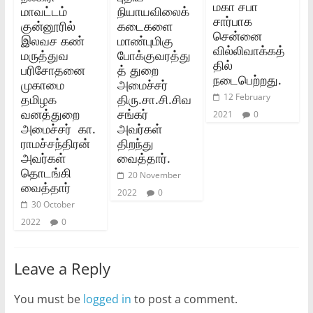
மகா சபா
மாவட்டம்
நியாயவிலைக்
சார்பாக
குன்னூரில்
கடைகளை
சென்னை
இலவச கண்
மாண்புமிகு
வில்லிவாக்கத்
மருத்துவ
போக்குவரத்து
தில்
பரிசோதனை
த் துறை
நடைபெற்றது.
முகாமை
அமைச்சர்
தமிழக
திரு.சா.சி.சிவ
12 February
வனத்துறை
சங்கர்
2021
0
அமைச்சர் கா.
அவர்கள்
ராமச்சந்திரன்
திறந்து
அவர்கள்
வைத்தார்.
தொடங்கி
20 November
வைத்தார்
2022
0
30 October
2022
0
Leave a Reply
You must be
logged in
to post a comment.