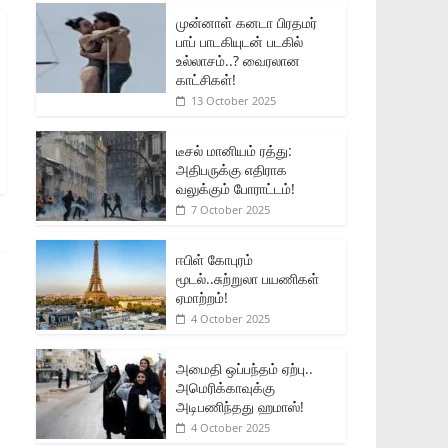
முன்னாள் கனடா பிரதமர்
பாப் பாடகியுடன் படகில்
உல்லாசம்..? வைரலான
காட்சிகள்!
13 October 2025
டீசல் மானியம் ரத்து:
அதிபருக்கு எதிராக
வலுக்கும் போராட்டம்!
7 October 2025
ஈபிள் கோபுரம்
மூடல்..சுற்றுலா பயணிகள்
ஏமாற்றம்!
4 October 2025
அமைதி ஒப்பந்தம் ஏற்பு..
அமெரிக்காவுக்கு
அடிபணிந்தது ஹமாஸ்!
4 October 2025