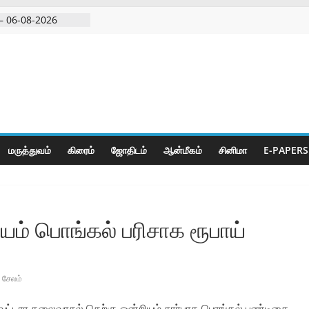
– 06-08-2026
 அதிரடி பேட்டிஒரு
குற்றவாளி, சார்பு
ல்நுட்பத்துடன்
பகுதியில்
மருத்துவம்
கிரைம்
ஜோ‌திட‌ம்
ஆன்மீகம்
சினிமா
E-PAPERS
ம் பொங்கல் பரிசாக ரூபாய்
சேலம்
்றுவட்டார தலைவாசல் தெற்கு ஒன்றியம் சார்பாக பொங்கல் பண்டிகை