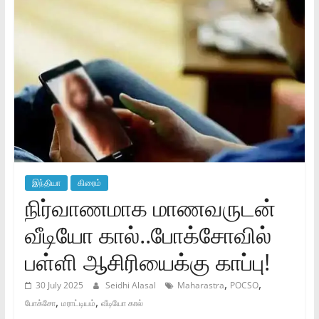
இந்தியா
கிரைம்
நிர்வாணமாக மாணவருடன்
வீடியோ கால்..போக்சோவில்
பள்ளி ஆசிரியைக்கு காப்பு!
,
,
30 July 2025
Seidhi Alasal
Maharastra
POCSO
,
,
போக்சோ
மராட்டியம்
வீடியோ கால்