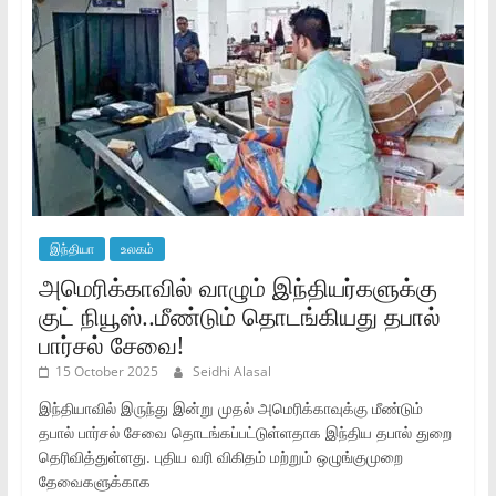
இந்தியா
உலகம்
அமெரிக்காவில் வாழும் இந்தியர்களுக்கு
குட் நியூஸ்..மீண்டும் தொடங்கியது தபால்
பார்சல் சேவை!
15 October 2025
Seidhi Alasal
இந்தியாவில் இருந்து இன்று முதல் அமெரிக்காவுக்கு மீண்டும்
தபால் பார்சல் சேவை தொடங்கப்பட்டுள்ளதாக இந்திய தபால் துறை
தெரிவித்துள்ளது. புதிய வரி விகிதம் மற்றும் ஒழுங்குமுறை
தேவைகளுக்காக