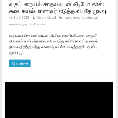
வகுப்பறையில் காதலியுடன் வீடியோ கால்:
கடைசியில் மாணவர் எடுத்த விபரீத முடிவு!
,
,
4 July 2025
Seidhi Alasal
kanyakumari
video call
,
கன்னியாகுமரி
வீடியோ கால்
வகுப்பறையில் காதலியுடன் வீடியோ கால் பேசியதை கல்லூரி
நிர்வாகம் கண்டித்ததால், எலி மருந்து சாப்பிட்டு விட்டு காவல்
நிலையத்திற்கு வந்து மாணவர் மயங்கி விழுந்ததால் பரபரப்பு
ஏற்பட்டது.
Read more