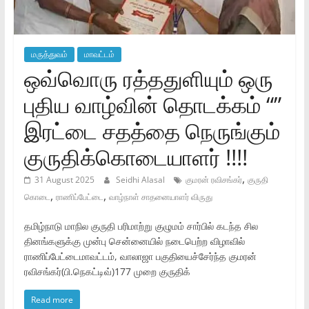
மருத்துவம்
மாவட்டம்
ஒவ்வொரு ரத்ததுளியும் ஒரு
புதிய வாழ்வின் தொடக்கம் “”
இரட்டை சதத்தை நெருங்கும்
குருதிக்கொடையாளர் !!!!
,
31 August 2025
Seidhi Alasal
குமரன் ரவிசங்கர்
குருதி
,
,
கொடை
ராணிப்பேட்டை
வாழ்நாள் சாதனையாளர் விருது
தமிழ்நாடு மாநில குருதி பரிமாற்று குழுமம் சார்பில் கடந்த சில
தினங்களுக்கு முன்பு சென்னையில் நடைபெற்ற விழாவில்
ராணிப்பேட்டைமாவட்டம், வாலாஜா பகுதியைச்சேர்ந்த குமரன்
ரவிசங்கர்(பி.நெகட்டிவ்)177 முறை குருதிக்
Read more