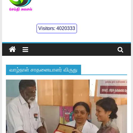
செய்திஅலசல்
l
Visitors:
4020333
Seidhialasal
Tamil
Online
NewsPaper
வாழ்நாள் சாதனையாளர் விருது