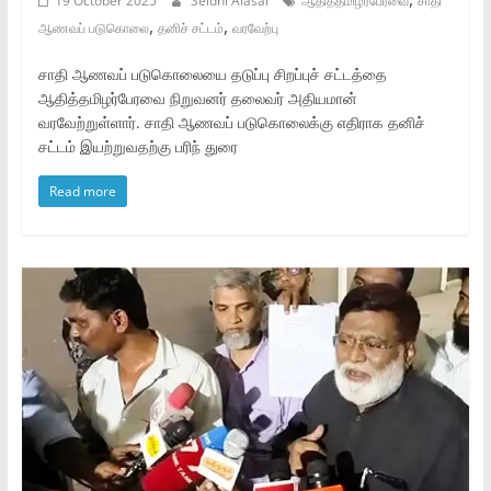
19 October 2025
Seidhi Alasal
ஆதித்தமிழர்பேரவை
சாதி
,
,
ஆணவப் படுகொலை
தனிச் சட்டம்
வரவேற்பு
சாதி ஆணவப் படுகொலையை தடுப்பு சிறப்புச் சட்டத்தை
ஆதித்தமிழர்பேரவை நிறுவனர் தலைவர் அதியமான்
வரவேற்றுள்ளார். சாதி ஆணவப் படுகொலைக்கு எதிராக தனிச்
சட்டம் இயற்றுவதற்கு பரிந் துரை
Read more