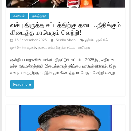
அரசியல்
தமிழ்நாடு
வக்பு திருத்த சட்டத்திற்கு தடை ..நீதிக்கும்
கிடைத்த மாபெரும் வெற்றி!
15 September 2025
Seidhi Alasal
ஐக்கிய முஸ்லிம்
,
,
,
முன்னேற்ற கழகம்
தடை
வக்பு திருத்த சட்டம்
வரவேற்பு
ஒன்றிய பாஜகவின் வக்ஃப் திருட்டுச் சட்டம் – 2025ற்கு எதிரான
உச்ச நீதிமன்றத்தின் இடைக்காலத் தீர்ப்பை வரவேற்கிறோம். இது
சனநாயகத்திற்கும், நீதிக்கும் கிடைத்த மாபெரும் வெற்றி என்று
Read more