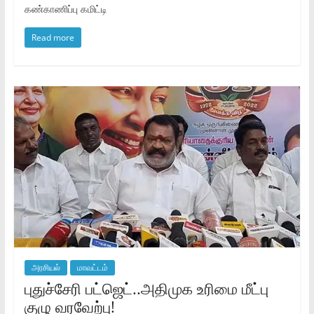
கண்காணிப்பு கமிட்டி
Read more
அரசியல்
மாவட்டம்
புதுச்சேரி பட்ஜெட்..அதிமுக உரிமை மீட்பு
குழு வரவேற்பு!