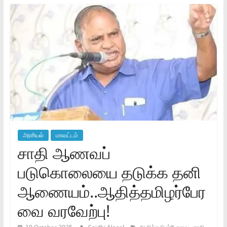
அரசியல்
மாவட்டம்
சாதி ஆணவப்
படுகொலையை தடுக்க தனி
ஆணையம்..ஆதித்தமிழர்பேர
வை வரவேற்பு!
,