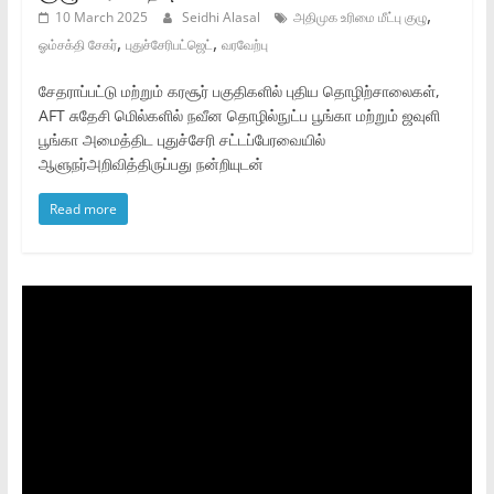
,
10 March 2025
Seidhi Alasal
அதிமுக உரிமை மீட்பு குழு
,
,
ஓம்சக்தி சேகர்
புதுச்சேரிபட்ஜெட்
வரவேற்பு
சேதராப்பட்டு மற்றும் கரசூர் பகுதிகளில் புதிய தொழிற்சாலைகள்,
AFT சுதேசி மெில்களில் நவீன தொழில்நுட்ப பூங்கா மற்றும் ஜவுளி
பூங்கா அமைத்திட புதுச்சேரி சட்டப்பேரவையில்
ஆளுநர்அறிவித்திருப்பது நன்றியுடன்
Read more