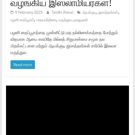
வழங்கிய இஸ்லாமியர்கள்!
,
,
9 February 2025
Seidhi Alasal
ஆயக்குடி
ஜமாத்தார்கள்
,
,
பழனி தைப்பூசம்
பாதயாத்திரை
மருத்துவ முதலுதவி
பழனி தைப்பூசத்தை முன்னிட்டு மத நல்லிணக்கத்தை போற்றும்
விதமாக ஆயை காயிதே மில்லத் சிறுபான்மை சமூக நல
அறக்கட்டளை மற்றும் ஆயக்குடி ஜமாத்தார்கள் சார்பில் இலவச
மருத்துவ
Read more