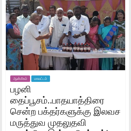
ஆன்மீகம்
மாவட்டம்
பழனி
தைப்பூசம்..பாதயாத்திரை
சென்ற பக்தர்களுக்கு இலவச
மருத்துவ முதலுதவி